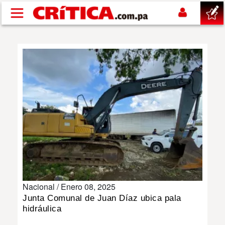
Pasar al contenido principal
buscar
SUCESOS
NACIONAL
POLÍTICA
SHOW
Nacional /
Enero 08, 2025
DEPORTES
Junta Comunal de Juan Díaz ubica pala
hidráulica
MUNDO