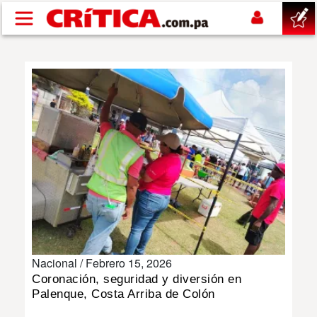
Pasar al contenido principal
buscar
SUCESOS
NACIONAL
POLÍTICA
SHOW
Nacional /
Febrero 15, 2026
DEPORTES
Coronación, seguridad y diversión en
Palenque, Costa Arriba de Colón
MUNDO