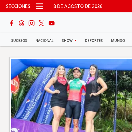
Pasar al contenido principal
SECCIONES
8 DE AGOSTO DE 2026
buscar
SUCESOS
NACIONAL
SHOW
DEPORTES
MUNDO
Sucesos
Nacional
Política
Show
Deportes
Mundo