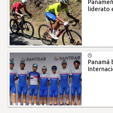
Panameño
liderato 
Panamá b
Internac