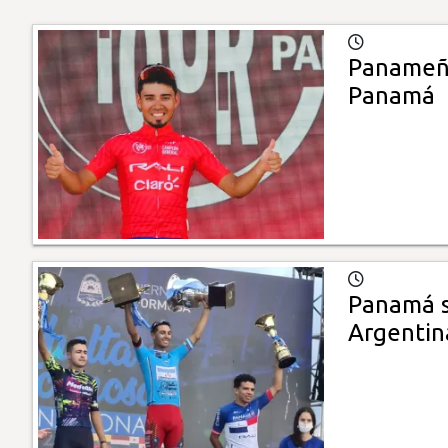
Panameño
Panamá
Panamá s
Argentin