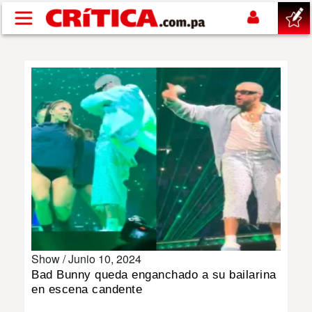
Pasar al contenido principal
buscar
SUCESOS
NACIONAL
POLÍTICA
SHOW
Show /
Junio 10, 2024
DEPORTES
Bad Bunny queda enganchado a su bailarina
en escena candente
MUNDO