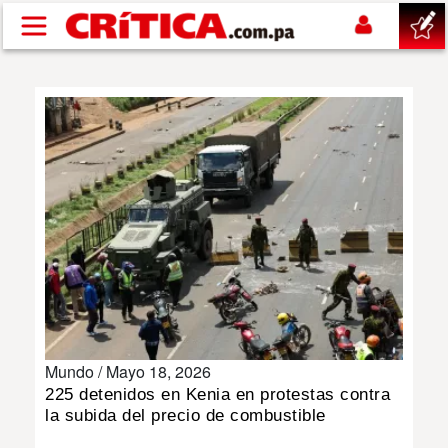
Pasar al contenido principal
buscar
SUCESOS
NACIONAL
POLÍTICA
SHOW
Mundo /
Mayo 18, 2026
DEPORTES
225 detenidos en Kenia en protestas contra
la subida del precio de combustible
MUNDO