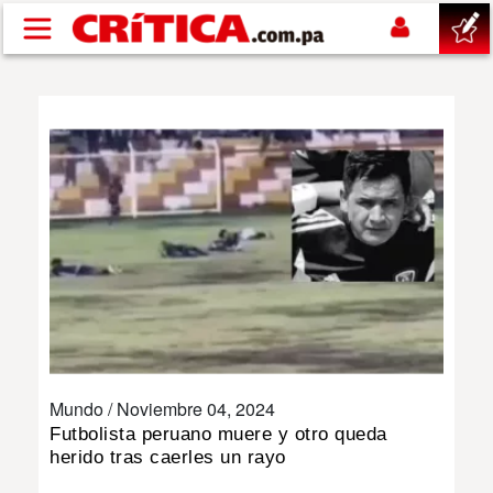
Pasar al contenido principal
buscar
SUCESOS
NACIONAL
POLÍTICA
SHOW
Mundo /
Noviembre 04, 2024
DEPORTES
Futbolista peruano muere y otro queda
herido tras caerles un rayo
MUNDO