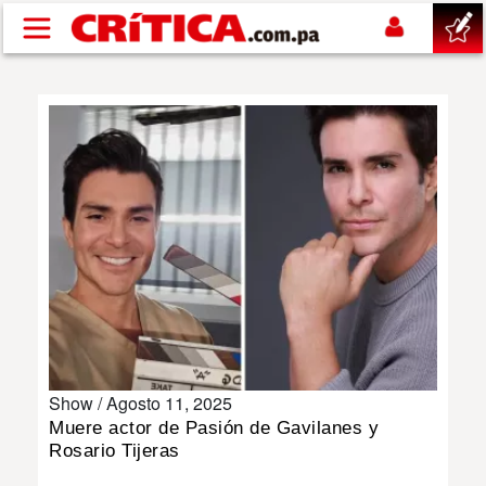
Pasar al contenido principal
buscar
SUCESOS
NACIONAL
POLÍTICA
SHOW
Show /
Agosto 11, 2025
DEPORTES
Muere actor de Pasión de Gavilanes y
Rosario Tijeras
MUNDO