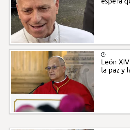
espera q
León XIV
la paz y 