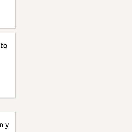
nto
n y