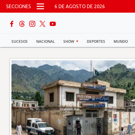
Pasar al contenido principal
SECCIONES
6 DE AGOSTO DE 2026
buscar
SUCESOS
NACIONAL
SHOW
DEPORTES
MUNDO
Sucesos
Nacional
Política
Show
Deportes
Mundo