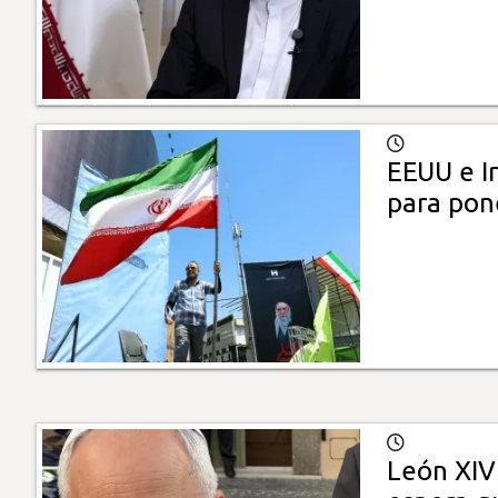
EEUU e I
para pone
León XIV