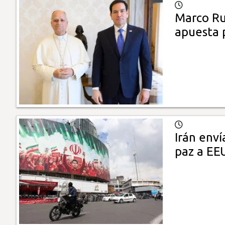
Marco Ru
apuesta 
Irán env
paz a EE