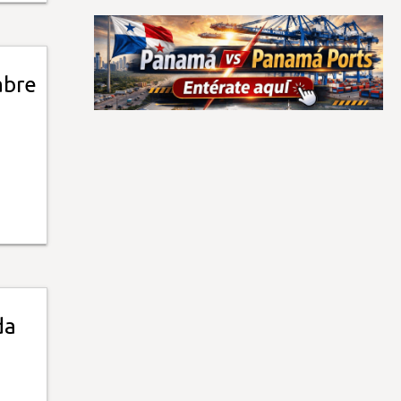
abre
da