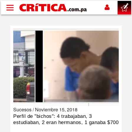
Pasar al contenido principal
buscar
SUCESOS
NACIONAL
POLÍTICA
SHOW
Sucesos /
Noviembre 15, 2018
DEPORTES
Perfil de "bichos": 4 trabajaban, 3
estudiaban, 2 eran hermanos, 1 ganaba $700
MUNDO