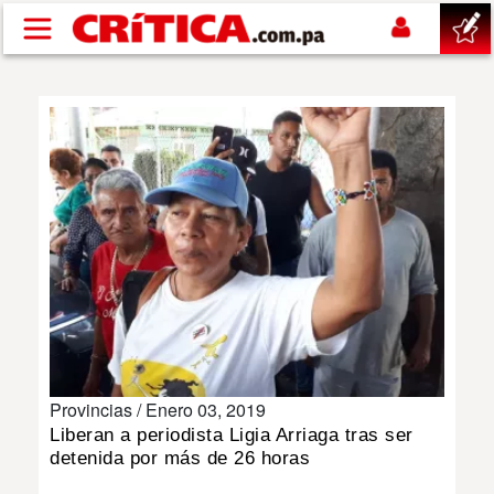
Pasar al contenido principal
buscar
SUCESOS
NACIONAL
POLÍTICA
SHOW
Provincias /
Enero 03, 2019
DEPORTES
Liberan a periodista Ligia Arriaga tras ser
detenida por más de 26 horas
MUNDO