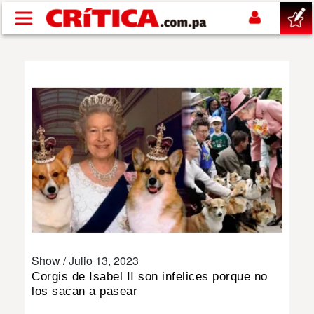
Pasar al contenido principal
buscar
SUCESOS
NACIONAL
POLÍTICA
SHOW
Show /
Julio 13, 2023
DEPORTES
Corgis de Isabel II son infelices porque no
los sacan a pasear
MUNDO