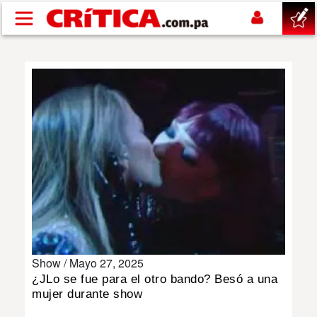
Pasar al contenido principal
buscar
SUCESOS
NACIONAL
POLÍTICA
SHOW
Show /
Mayo 27, 2025
DEPORTES
¿JLo se fue para el otro bando? Besó a una
mujer durante show
MUNDO