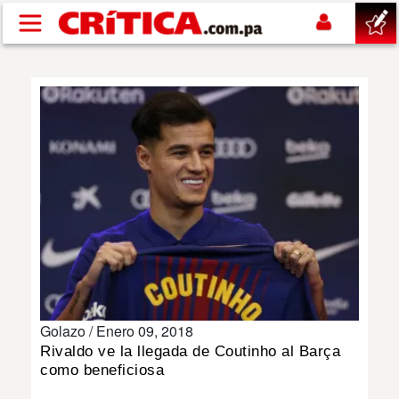
Pasar al contenido principal
buscar
SUCESOS
NACIONAL
POLÍTICA
SHOW
Golazo /
Enero 09, 2018
DEPORTES
Rivaldo ve la llegada de Coutinho al Barça
como beneficiosa
MUNDO