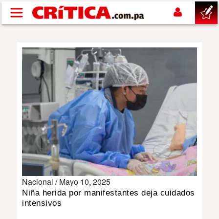
Pasar al contenido principal
buscar
SUCESOS
NACIONAL
POLÍTICA
SHOW
Nacional /
Mayo 10, 2025
DEPORTES
Niña herida por manifestantes deja cuidados
intensivos
MUNDO