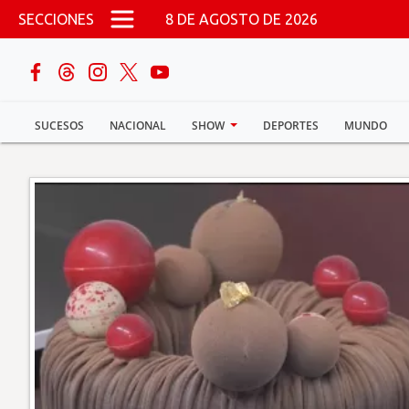
Pasar al contenido principal
SECCIONES
8 DE AGOSTO DE 2026
buscar
SUCESOS
NACIONAL
SHOW
DEPORTES
MUNDO
Sucesos
Nacional
Política
Show
Deportes
Mundo