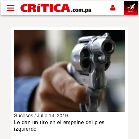
Pasar al contenido principal
buscar
SUCESOS
NACIONAL
POLÍTICA
SHOW
Sucesos /
Julio 14, 2019
DEPORTES
Le dan un tiro en el empeine del pies
izquierdo
MUNDO