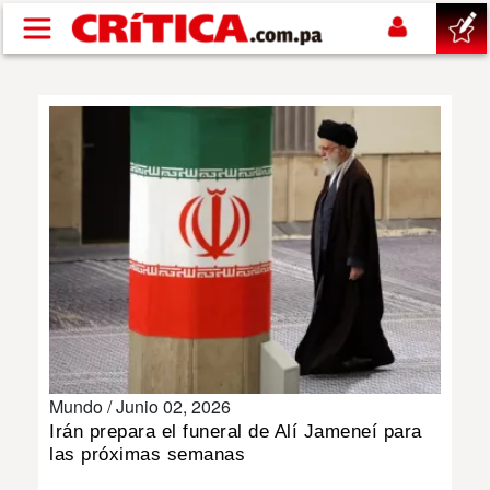
Pasar al contenido principal
buscar
SUCESOS
NACIONAL
POLÍTICA
SHOW
Mundo /
Junio 02, 2026
DEPORTES
Irán prepara el funeral de Alí Jameneí para
las próximas semanas
MUNDO