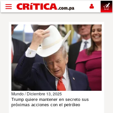
Pasar al contenido principal
buscar
SUCESOS
NACIONAL
POLÍTICA
SHOW
Mundo /
Diciembre 13, 2025
DEPORTES
Trump quiere mantener en secreto sus
próximas acciones con el petróleo
MUNDO