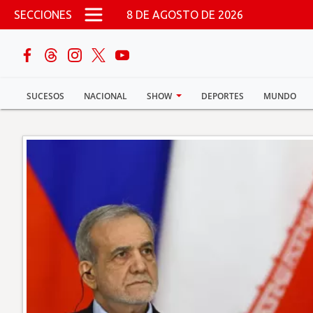
Pasar al contenido principal
SECCIONES
8 DE AGOSTO DE 2026
buscar
SUCESOS
NACIONAL
SHOW
DEPORTES
MUNDO
Sucesos
Nacional
Política
Show
Deportes
Mundo