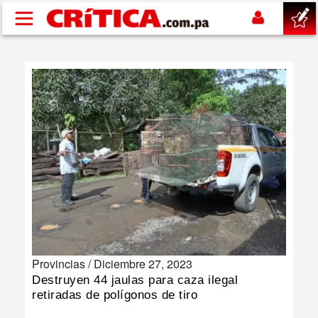
Pasar al contenido principal
buscar
SUCESOS
NACIONAL
POLÍTICA
SHOW
Provincias /
Diciembre 27, 2023
DEPORTES
Destruyen 44 jaulas para caza ilegal
retiradas de polígonos de tiro
MUNDO