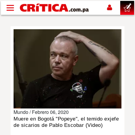
Pasar al contenido principal
buscar
SUCESOS
NACIONAL
POLÍTICA
SHOW
Mundo /
Febrero 06, 2020
DEPORTES
Muere en Bogotá "Popeye", el temido exjefe
de sicarios de Pablo Escobar (Video)
MUNDO