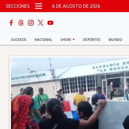
Pasar al contenido principal
SECCIONES
6 DE AGOSTO DE 2026
buscar
SUCESOS
NACIONAL
SHOW
DEPORTES
MUNDO
Sucesos
Nacional
Política
Show
Deportes
Mundo