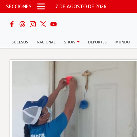
Pasar al contenido principal
SECCIONES
7 DE AGOSTO DE 2026
buscar
SUCESOS
NACIONAL
SHOW
DEPORTES
MUNDO
Sucesos
Nacional
Política
Show
Deportes
Mundo