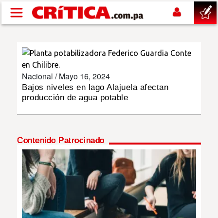
Pasar al contenido principal
buscar
SUCESOS
Nacional /
Mayo 16, 2024
Bajos niveles en lago Alajuela afectan
producción de agua potable
NACIONAL
POLÍTICA
Contenido Patrocinado
SHOW
DEPORTES
MUNDO