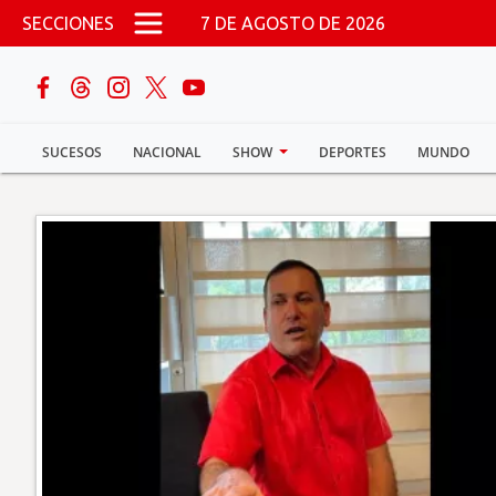
Pasar al contenido principal
SECCIONES
7 DE AGOSTO DE 2026
buscar
SUCESOS
NACIONAL
SHOW
DEPORTES
MUNDO
Sucesos
Nacional
Política
Show
Deportes
Mundo