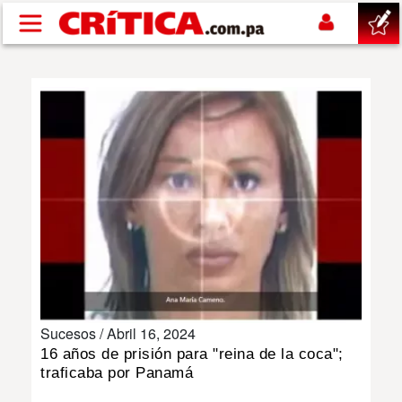
Pasar al contenido principal
buscar
SUCESOS
NACIONAL
POLÍTICA
SHOW
Sucesos /
Abril 16, 2024
DEPORTES
16 años de prisión para "reina de la coca";
traficaba por Panamá
MUNDO