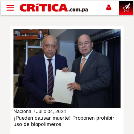
Pasar al contenido principal
buscar
SUCESOS
NACIONAL
POLÍTICA
SHOW
Nacional /
Julio 04, 2024
DEPORTES
¡Pueden causar muerte! Proponen prohibir
uso de biopolímeros
MUNDO