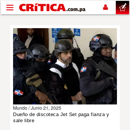
Pasar al contenido principal
buscar
SUCESOS
NACIONAL
POLÍTICA
SHOW
Mundo /
Junio 21, 2025
DEPORTES
Dueño de discoteca Jet Set paga fianza y
sale libre
MUNDO