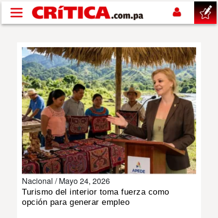
Pasar al contenido principal
buscar
SUCESOS
NACIONAL
POLÍTICA
SHOW
Nacional /
Mayo 24, 2026
DEPORTES
Turismo del interior toma fuerza como
opción para generar empleo
MUNDO