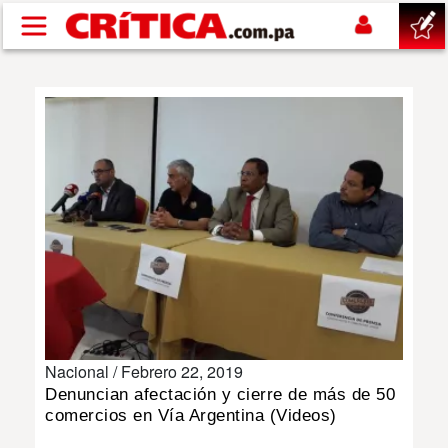
Pasar al contenido principal
buscar
SUCESOS
NACIONAL
POLÍTICA
SHOW
Nacional /
Febrero 22, 2019
DEPORTES
Denuncian afectación y cierre de más de 50
comercios en Vía Argentina (Videos)
MUNDO