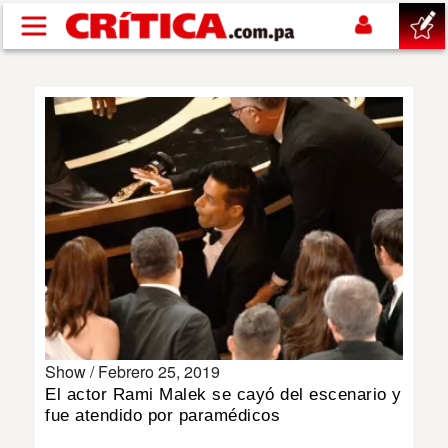
Pasar al contenido principal
buscar
SUCESOS
NACIONAL
POLÍTICA
SHOW
Show /
Febrero 25, 2019
DEPORTES
El actor Rami Malek se cayó del escenario y
fue atendido por paramédicos
MUNDO