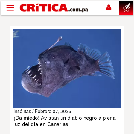
Pasar al contenido principal
buscar
SUCESOS
NACIONAL
POLÍTICA
SHOW
Insólitas /
Febrero 07, 2025
DEPORTES
¡Da miedo! Avistan un diablo negro a plena
luz del día en Canarias
MUNDO