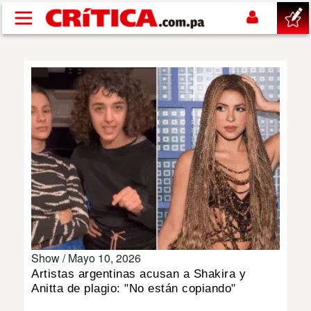
Pasar al contenido principal
buscar
SUCESOS
NACIONAL
POLÍTICA
SHOW
Show /
Mayo 10, 2026
DEPORTES
Artistas argentinas acusan a Shakira y
Anitta de plagio: "No están copiando"
MUNDO