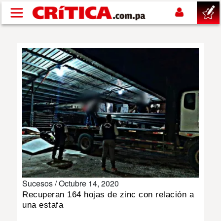
Pasar al contenido principal
buscar
SUCESOS
NACIONAL
POLÍTICA
SHOW
Sucesos /
Octubre 14, 2020
DEPORTES
Recuperan 164 hojas de zinc con relación a
una estafa
MUNDO