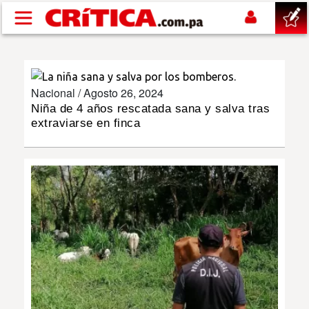
Pasar al contenido principal
buscar
Nacional /
Agosto 26, 2024
SUCESOS
Niña de 4 años rescatada sana y salva tras
extraviarse en finca
NACIONAL
POLÍTICA
SHOW
DEPORTES
MUNDO