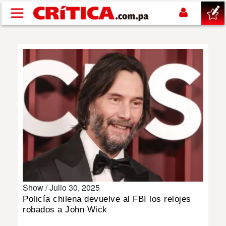
Pasar al contenido principal
buscar
SUCESOS
NACIONAL
POLÍTICA
SHOW
Show /
Julio 30, 2025
DEPORTES
Policía chilena devuelve al FBI los relojes
robados a John Wick
MUNDO