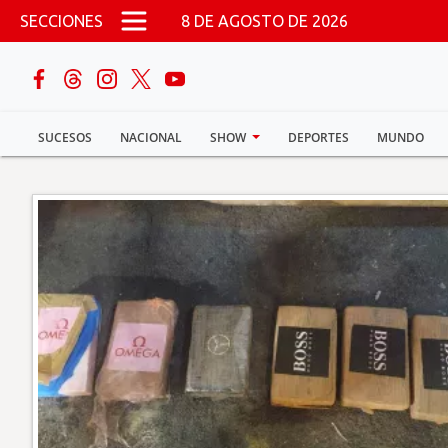
Pasar al contenido principal
SECCIONES
8 DE AGOSTO DE 2026
buscar
SUCESOS
NACIONAL
SHOW
DEPORTES
MUNDO
Sucesos
Nacional
Política
Show
Deportes
Mundo