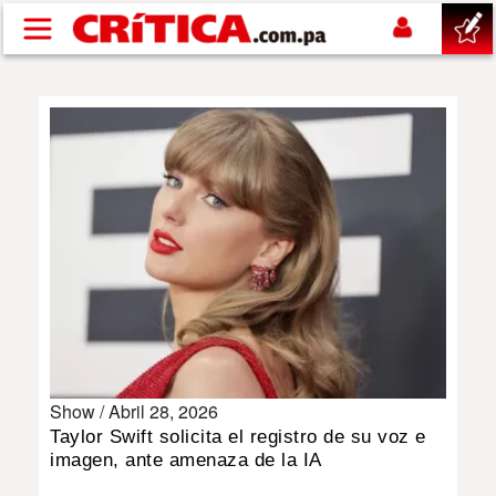
Pasar al contenido principal
buscar
SUCESOS
NACIONAL
POLÍTICA
SHOW
Show /
Abril 28, 2026
DEPORTES
Taylor Swift solicita el registro de su voz e
imagen, ante amenaza de la IA
MUNDO