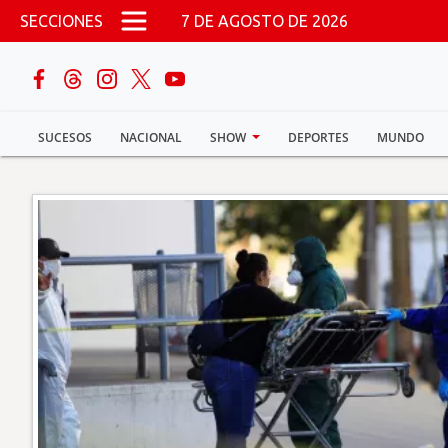
Pasar al contenido principal
SECCIONES
7 DE AGOSTO DE 2026
buscar
SUCESOS
NACIONAL
SHOW
DEPORTES
MUNDO
Sucesos
Nacional
Política
Show
Deportes
Mundo