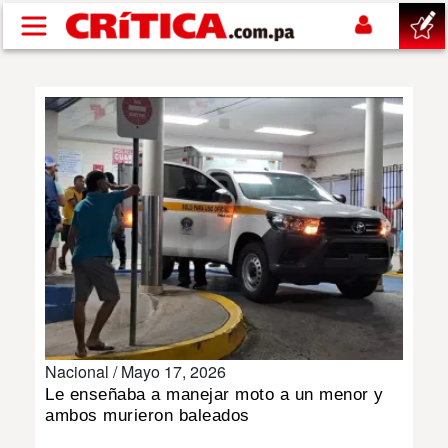
Pasar al contenido principal
buscar
SUCESOS
NACIONAL
POLÍTICA
SHOW
Nacional /
Mayo 17, 2026
DEPORTES
Le enseñaba a manejar moto a un menor y
ambos murieron baleados
MUNDO