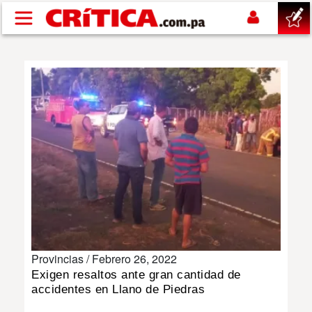
Pasar al contenido principal
buscar
SUCESOS
NACIONAL
POLÍTICA
SHOW
Provincias /
Febrero 26, 2022
DEPORTES
Exigen resaltos ante gran cantidad de
accidentes en Llano de Piedras
MUNDO