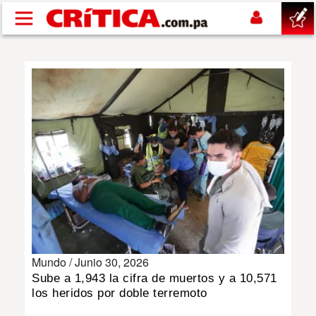
Pasar al contenido principal
buscar
SUCESOS
NACIONAL
POLÍTICA
SHOW
Mundo /
Junio 30, 2026
DEPORTES
Sube a 1,943 la cifra de muertos y a 10,571
los heridos por doble terremoto
MUNDO