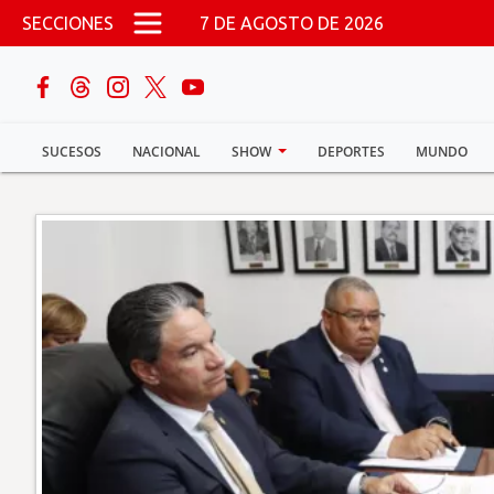
Pasar al contenido principal
SECCIONES
7 DE AGOSTO DE 2026
buscar
SUCESOS
NACIONAL
SHOW
DEPORTES
MUNDO
Sucesos
Nacional
Política
Show
Deportes
Mundo