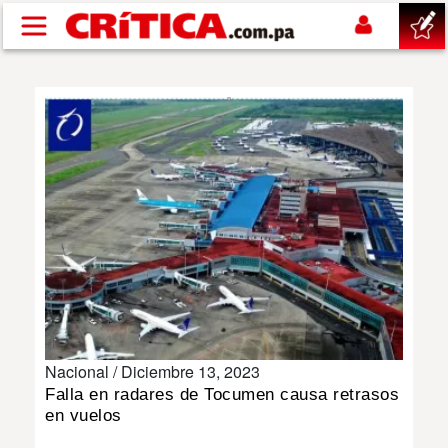
Pasar al contenido principal
buscar
SUCESOS
NACIONAL
POLÍTICA
SHOW
Nacional /
Diciembre 13, 2023
DEPORTES
Falla en radares de Tocumen causa retrasos
en vuelos
MUNDO