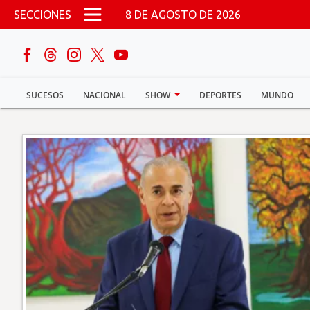
Pasar al contenido principal
SECCIONES
8 DE AGOSTO DE 2026
buscar
SUCESOS
NACIONAL
SHOW
DEPORTES
MUNDO
Sucesos
Nacional
Política
Show
Deportes
Mundo