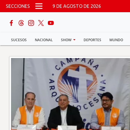
Pasar al contenido principal
SECCIONES
9 DE AGOSTO DE 2026
buscar
SUCESOS
NACIONAL
SHOW
DEPORTES
MUNDO
Sucesos
Nacional
Política
Show
Deportes
Mundo