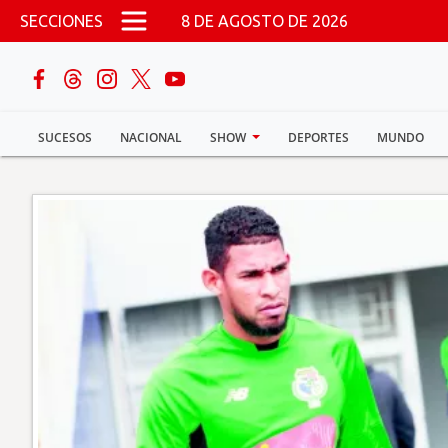
Pasar al contenido principal
SECCIONES
8 DE AGOSTO DE 2026
buscar
SUCESOS
NACIONAL
SHOW
DEPORTES
MUNDO
Sucesos
Nacional
Política
Show
Deportes
Mundo