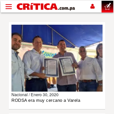
Pasar al contenido principal
buscar
SUCESOS
NACIONAL
POLÍTICA
SHOW
Nacional /
Enero 30, 2020
DEPORTES
RODSA era muy cercano a Varela
MUNDO