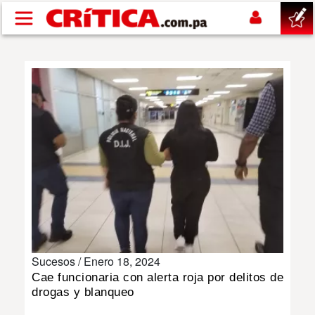
Pasar al contenido principal
buscar
SUCESOS
NACIONAL
POLÍTICA
SHOW
Sucesos /
Enero 18, 2024
DEPORTES
Cae funcionaria con alerta roja por delitos de
drogas y blanqueo
MUNDO