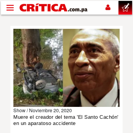
Pasar al contenido principal
buscar
SUCESOS
NACIONAL
POLÍTICA
SHOW
Show /
Noviembre 20, 2020
DEPORTES
Muere el creador del tema 'El Santo Cachón'
en un aparatoso accidente
MUNDO